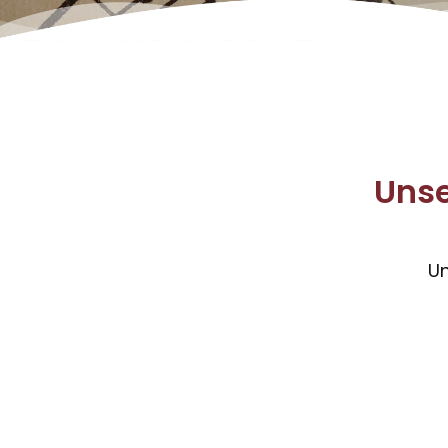
Unse
U